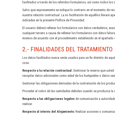
facilitados a través de los referidos formularios, así como todos los 
Salvo que expresamente se indique lo contrario en el momento de rec
nuestra relación contractual. La no facilitación de aquéllos llevará a
indicadas en la presente Política de Privacidad.
El usuario deberá rellenar los formularios con datos verdaderos, exac
cualquier tercero a causa de rellenar los formularios con datos fals
mismos de acuerdo con el procedimiento establecido en el apartado 
2.- FINALIDADES DEL TRATAMIENTO
Los datos facilitados nunca serán usados para un fin distinto de aqu
cosa.
Respecto a la relación contractual:
Gestionar la reserva que usted r
recopilar datos adicionales como edad de los huéspedes o datos sanit
Gestionar las obligaciones derivadas de la contratación de los produc
Proceder al cobro de las cantidades debidas cuando se produzca la can
Respecto a las obligaciones legales
de comunicación a autoridades
realizar.
Respecto al interés del Alojamiento:
Realizar acciones o comunicac