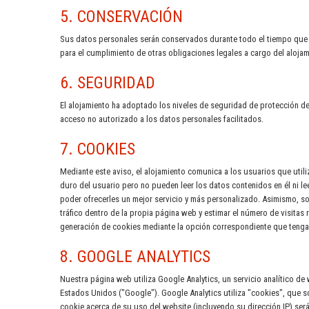
5. CONSERVACIÓN
Sus datos personales serán conservados durante todo el tiempo que du
para el cumplimiento de otras obligaciones legales a cargo del alojam
6. SEGURIDAD
El alojamiento ha adoptado los niveles de seguridad de protección de 
acceso no autorizado a los datos personales facilitados.
7. COOKIES
Mediante este aviso, el alojamiento comunica a los usuarios que utili
duro del usuario pero no pueden leer los datos contenidos en él ni le
poder ofrecerles un mejor servicio y más personalizado. Asimismo, so
tráfico dentro de la propia página web y estimar el número de visitas
generación de cookies mediante la opción correspondiente que tenga s
8. GOOGLE ANALYTICS
Nuestra página web utiliza Google Analytics, un servicio analítico de
Estados Unidos ("Google"). Google Analytics utiliza "cookies", que s
cookie acerca de su uso del website (incluyendo su dirección IP) ser