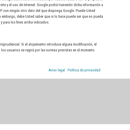
ite y el uso de Internet. Google podrá transmitir dicha información a
n IP con ningún otro dato del que disponga Google. Puede Usted
sin embargo, debe Usted saber que si lo hace puede ser que no pueda
y para los fines arriba indicados.
risprudencial. Si el alojamiento introduce alguna modificación, el
n los usuarios se regirá por las normas previstas en el momento
Aviso legal
|
Política de privacidad