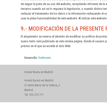
de seguir la pista de su uso del website, recopilando informes de la a
terceros cuando así se lo requiera la legislación, o cuando dichos 
rechazar el tratamiento de los datos o la información rechazando el
usar la plena funcionabilidad de este website. Al utilizar este websit
9.- MODIFICACIÓN DE LA PRESENTE 
El alojamiento se reserva el derecho de modificar su política de prote
nuevo texto será publicado en esta misma página, donde el usuario pod
preciso en el que se accede al sitio Web.
Desarrollo:
fnsRooms
Hostal Rivera en Madrid
Hostal Barato en Madrid
C/ Santa Maria de la Cabeza, 2
Madrid
Tel: 915 273 717