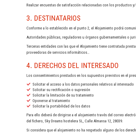
Realizar encuestas de satisfacción relacionadas con los productos y/o
3. DESTINATARIOS
Conforme a lo establecido en el punto 2, el Alojamiento podrá comuni
Autoridades públicas, reguladores u órganos gubernamentales o jurisd
Terceras entidades con las que el Alojamiento tiene contratada presta
proveedoras de servicios informáticos…
4. DERECHOS DEL INTERESADO
Los consentimientos prestados en los supuestos previstos en el pres
Solicitar el acceso a los datos personales relativos al interesado
Solicitar su rectificación o supresión
Solicitar la limitación de su tratamiento
Oponerse al tratamiento
Solicitar la portabilidad de los datos
Para ello deberá de dirigirse a el alojamiento través del correo elec
del fichero, Sky Dreams hostelera SL, Calle Almansa 12, 28039.
Si considera que el alojamiento no ha respetado alguno de los derec