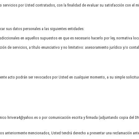
 servicios por Usted contratados, con la finalidad de evaluar su satisfacción con el m
car sus datos personales a las siguientes entidades:
iccionales en aquellos supuestos en que es necesario hacerlo por ley, normativa loca
ción de servicios, a título enunciativo y no limitativo: asesoramiento jurídico y/o co
ente acto podrán ser revocados por Usted en cualquier momento, a su simple solicitud
trónico hrivera4@yahoo.es o por comunicación escrita y firmada (adjuntando copia del DN
hos anteriormente mencionados, Usted tendrá derecho a presentar una reclamación ante