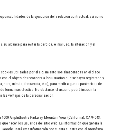
sponsabilidades de la ejecución de la relación contractual, así como
u alcance para evitar la pérdida, el mal uso, la alteración y el
s cookies utilizadas por el alojamiento son almacenadas en el disco
es con el objeto de reconocer a los usuarios que se hayan registrado y
, hora, minuto, frecuencia, etc.), para medir algunos parámetros de
 de forma más efectiva. No obstante, el usuario podrá impedir la
 las ventajas de la personalización.
en 1600 Amphitheatre Parkway, Mountain View (California), CA 94043,
o que hacen los usuarios del sitio web. La información que genera la
s. Google usará esta información por cuenta nuestra con el propósito