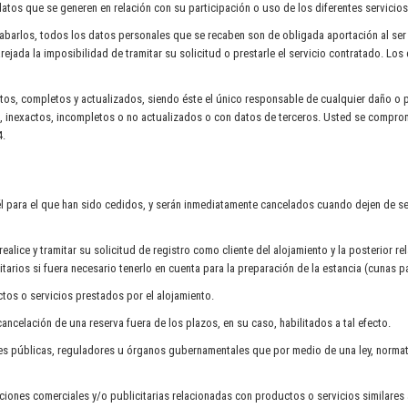
datos que se generen en relación con su participación o uso de los diferentes servicios
abarlos, todos los datos personales que se recaben son de obligada aportación al ser 
parejada la imposibilidad de tramitar su solicitud o prestarle el servicio contratado. L
tos, completos y actualizados, siendo éste el único responsable de cualquier daño o pe
os, inexactos, incompletos o no actualizados o con datos de terceros. Usted se compr
4.
él para el que han sido cedidos, y serán inmediatamente cancelados cuando dejen de ser
ealice y tramitar su solicitud de registro como cliente del alojamiento y la posterior 
arios si fuera necesario tenerlo en cuenta para la preparación de la estancia (cunas p
tos o servicios prestados por el alojamiento.
celación de una reserva fuera de los plazos, en su caso, habilitados a tal efecto.
 públicas, reguladores u órganos gubernamentales que por medio de una ley, normativ
iones comerciales y/o publicitarias relacionadas con productos o servicios similares 