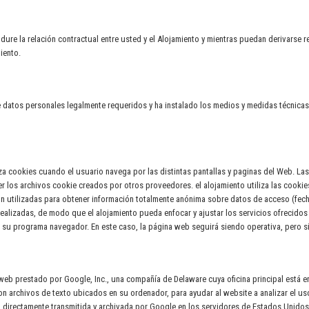
re la relación contractual entre usted y el Alojamiento y mientras puedan derivarse re
iento.
datos personales legalmente requeridos y ha instalado los medios y medidas técnicas a s
za cookies cuando el usuario navega por las distintas pantallas y paginas del Web. La
er los archivos cookie creados por otros proveedores. el alojamiento utiliza las cooki
n utilizadas para obtener información totalmente anónima sobre datos de acceso (fecha
 realizadas, de modo que el alojamiento pueda enfocar y ajustar los servicios ofrecidos
u programa navegador. En este caso, la página web seguirá siendo operativa, pero sin
 web prestado por Google, Inc., una compañía de Delaware cuya oficina principal está 
on archivos de texto ubicados en su ordenador, para ayudar al website a analizar el us
á directamente transmitida y archivada por Google en los servidores de Estados Unido